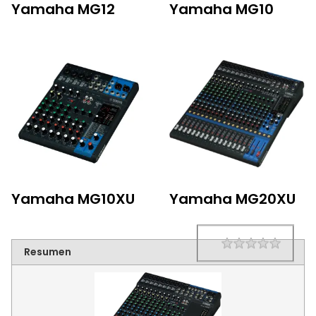
Yamaha MG12
Yamaha MG10
Yamaha MG10XU
Yamaha MG20XU
1 star
2 star
3 star
4 star
5 star
Rating
Resumen