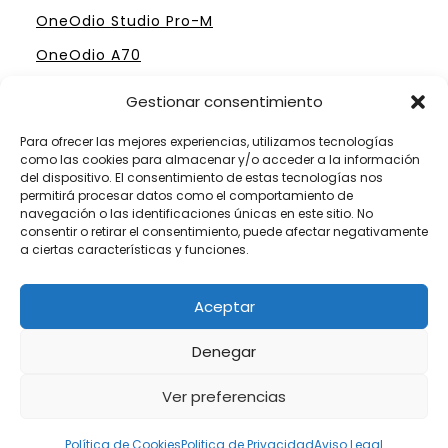
OneOdio Studio Pro-M
OneOdio A70
Gestionar consentimiento
Para ofrecer las mejores experiencias, utilizamos tecnologías
como las cookies para almacenar y/o acceder a la información
ELIGE TU MESA DE MEZCLAS PERFECTA
del dispositivo. El consentimiento de estas tecnologías nos
permitirá procesar datos como el comportamiento de
Mesas Profesionales Hercules
navegación o las identificaciones únicas en este sitio. No
consentir o retirar el consentimiento, puede afectar negativamente
Mesas más Caras de Pioneer
a ciertas características y funciones.
Mesas de Mezclas para Dj´s Principiantes
Aceptar
Mesas Numark por menos de 300 €
Denegar
Ver preferencias
Somos Fanáticos de las Mesas de Mezclas
Política de Cookies
Politica de Privacidad
Aviso Legal