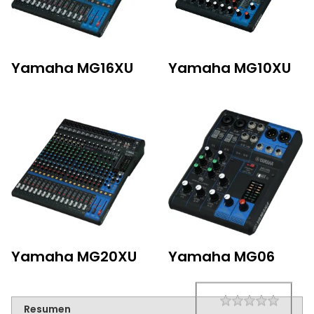
Yamaha MG16XU
Yamaha MG10XU
Yamaha MG20XU
Yamaha MG06
1 star
2 star
3 star
4 star
5 star
Rating
Resumen