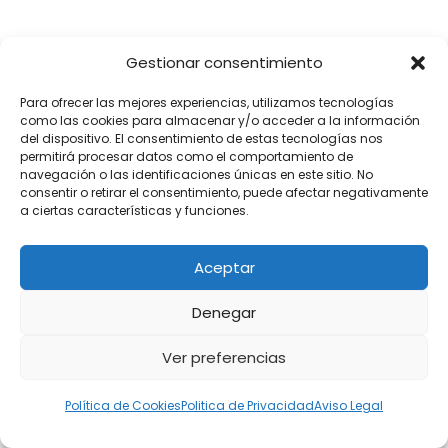
Gestionar consentimiento
PÁGINAS LEGALES
Para ofrecer las mejores experiencias, utilizamos tecnologías
como las cookies para almacenar y/o acceder a la información
Politica de Privacidad
del dispositivo. El consentimiento de estas tecnologías nos
permitirá procesar datos como el comportamiento de
Política de Cookies
navegación o las identificaciones únicas en este sitio. No
consentir o retirar el consentimiento, puede afectar negativamente
Aviso Legal
a ciertas características y funciones.
Contacto
Aceptar
Denegar
AURICULARES
Ver preferencias
OneOdio A71M
Política de Cookies
Politica de Privacidad
Aviso Legal
OneOdio A71