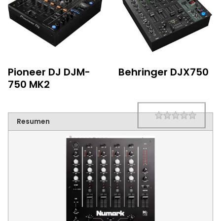
Pioneer DJ DJM-
Behringer DJX750
750 MK2
1 star
2 star
3 star
4 star
5 star
Rating
Resumen