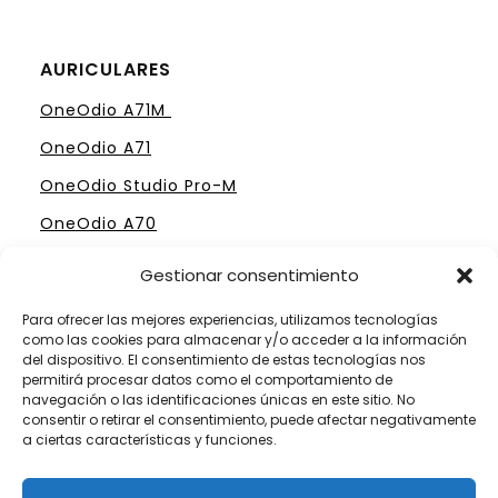
AURICULARES
OneOdio A71M
OneOdio A71
OneOdio Studio Pro-M
OneOdio A70
Gestionar consentimiento
Para ofrecer las mejores experiencias, utilizamos tecnologías
como las cookies para almacenar y/o acceder a la información
ELIGE TU MESA DE MEZCLAS PERFECTA
del dispositivo. El consentimiento de estas tecnologías nos
permitirá procesar datos como el comportamiento de
Mesas Profesionales Hercules
navegación o las identificaciones únicas en este sitio. No
consentir o retirar el consentimiento, puede afectar negativamente
Mesas más Caras de Pioneer
a ciertas características y funciones.
Mesas de Mezclas para Dj´s Principiantes