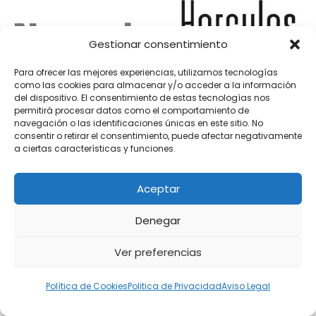
Gestionar consentimiento
Para ofrecer las mejores experiencias, utilizamos tecnologías
como las cookies para almacenar y/o acceder a la información
del dispositivo. El consentimiento de estas tecnologías nos
permitirá procesar datos como el comportamiento de
Mesa de Mezclas
Mesa de Mezclas
navegación o las identificaciones únicas en este sitio. No
Numark
Hercules Dj
consentir o retirar el consentimiento, puede afectar negativamente
a ciertas características y funciones.
Aceptar
Denegar
Ver preferencias
Política de Cookies
Politica de Privacidad
Aviso Legal