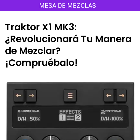
Saltar
MESA DE MEZCLAS
al
contenido
Traktor X1 MK3:
¿Revolucionará Tu Manera
de Mezclar?
¡Compruébalo!