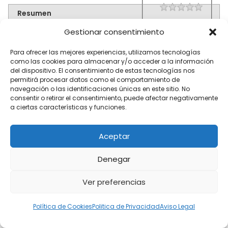
1 star
2 star
3 star
4 star
5 star
Rating
Resumen
Gestionar consentimiento
Para ofrecer las mejores experiencias, utilizamos tecnologías
como las cookies para almacenar y/o acceder a la información
del dispositivo. El consentimiento de estas tecnologías nos
permitirá procesar datos como el comportamiento de
navegación o las identificaciones únicas en este sitio. No
consentir o retirar el consentimiento, puede afectar negativamente
a ciertas características y funciones.
Aceptar
Denegar
Ver preferencias
Política de Cookies
Politica de Privacidad
Aviso Legal