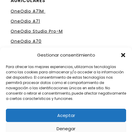
AURICULARES
OneOdio A71M
OneOdio A71
OneOdio Studio Pro-M
OneOdio A70
Gestionar consentimiento
Para ofrecer las mejores experiencias, utilizamos tecnologías
como las cookies para almacenar y/o acceder a la información
ELIGE TU MESA DE MEZCLAS PERFECTA
del dispositivo. El consentimiento de estas tecnologías nos
permitirá procesar datos como el comportamiento de
Mesas Profesionales Hercules
navegación o las identificaciones únicas en este sitio. No
consentir o retirar el consentimiento, puede afectar negativamente
Mesas más Caras de Pioneer
a ciertas características y funciones.
Mesas de Mezclas para Dj´s Principiantes
Aceptar
Mesas Numark por menos de 300 €
Denegar