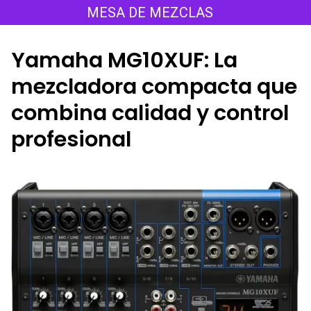
Saltar
MESA DE MEZCLAS
al
contenido
Yamaha MG10XUF: La
mezcladora compacta que
combina calidad y control
profesional