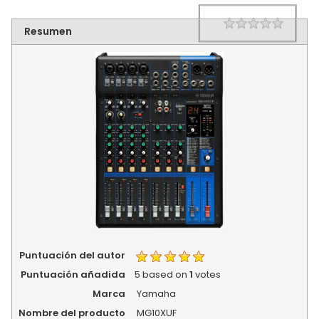
1 star
2 star
3 star
4 star
5 star
Rating
Resumen
Puntuación del autor
Puntuación añadida
5
based on
1
votes
Marca
Yamaha
Nombre del producto
MG10XUF