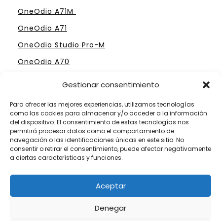
OneOdio A71M
OneOdio A71
OneOdio Studio Pro-M
OneOdio A70
Gestionar consentimiento
Para ofrecer las mejores experiencias, utilizamos tecnologías
como las cookies para almacenar y/o acceder a la información
ELIGE TU MESA DE MEZCLAS PERFECTA
del dispositivo. El consentimiento de estas tecnologías nos
permitirá procesar datos como el comportamiento de
Mesas Profesionales Hercules
navegación o las identificaciones únicas en este sitio. No
consentir o retirar el consentimiento, puede afectar negativamente
Mesas más Caras de Pioneer
a ciertas características y funciones.
Mesas de Mezclas para Dj´s Principiantes
Aceptar
Mesas Numark por menos de 300 €
Denegar