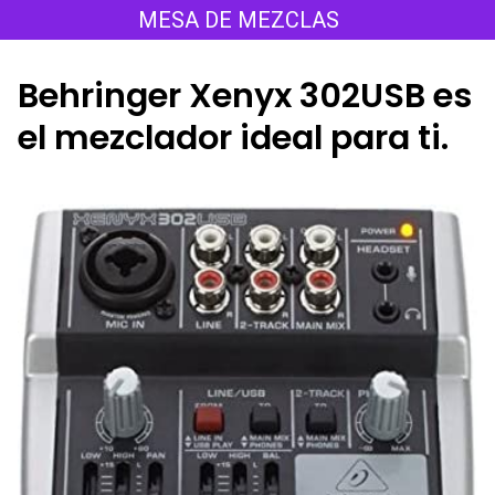
Saltar
MESA DE MEZCLAS
al
contenido
Behringer Xenyx 302USB es
el mezclador ideal para ti.