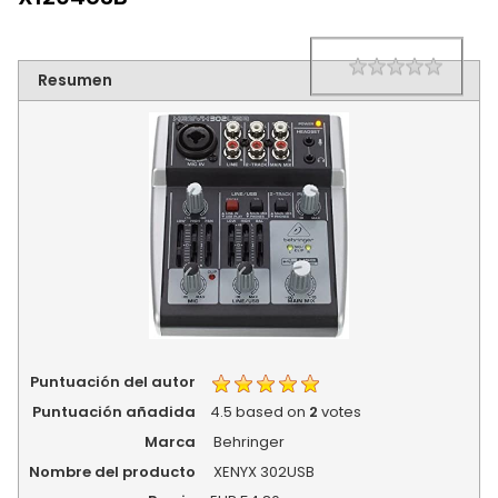
1 star
2 star
3 star
4 star
5 star
Rating
Resumen
Puntuación del autor
Puntuación añadida
4.5
based on
2
votes
Marca
Behringer
Nombre del producto
XENYX 302USB