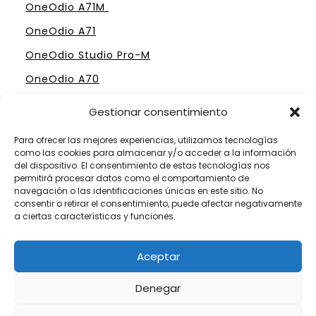
OneOdio A71M
OneOdio A71
OneOdio Studio Pro-M
OneOdio A70
Gestionar consentimiento
Para ofrecer las mejores experiencias, utilizamos tecnologías
como las cookies para almacenar y/o acceder a la información
ELIGE TU MESA DE MEZCLAS PERFECTA
del dispositivo. El consentimiento de estas tecnologías nos
permitirá procesar datos como el comportamiento de
Mesas Profesionales Hercules
navegación o las identificaciones únicas en este sitio. No
consentir o retirar el consentimiento, puede afectar negativamente
Mesas más Caras de Pioneer
a ciertas características y funciones.
Mesas de Mezclas para Dj´s Principiantes
Aceptar
Mesas Numark por menos de 300 €
Denegar