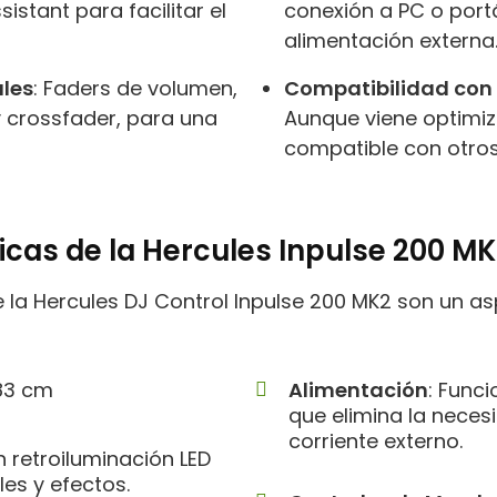
sistant para facilitar el
conexión a PC o portá
alimentación externa
ales
: Faders de volumen,
Compatibilidad con 
 crossfader, para una
Aunque viene optimi
compatible con otro
icas de la Hercules Inpulse 200 M
e la Hercules DJ Control Inpulse 200 MK2 son un 
,83 cm
Alimentación
: Func
que elimina la nece
corriente externo.
 retroiluminación LED
es y efectos.