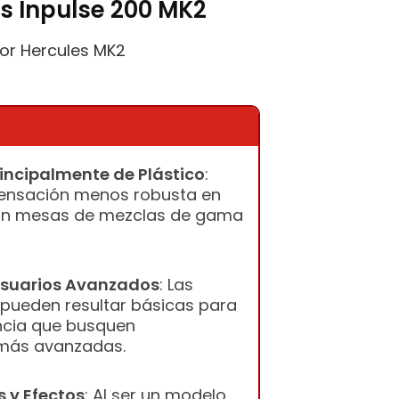
es Inpulse 200 MK2
dor Hercules MK2
incipalmente de Plástico
:
ensación menos robusta en
n mesas de mezclas de gama
Usuarios Avanzados
: Las
 pueden resultar básicas para
ncia que busquen
 más avanzadas.
 y Efectos
: Al ser un modelo