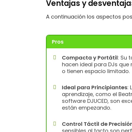
Ventajas y desventaja
A continuación los aspectos pos
Pros
Compacta y Portátil
: Su 
hacen ideal para DJs que 
o tienen espacio limitado.
Ideal para Principiantes
:
aprendizaje, como el Beat
software DJUCED, son exc
están empezando.
Control Táctil de Precisió
sensibles al tacto son per