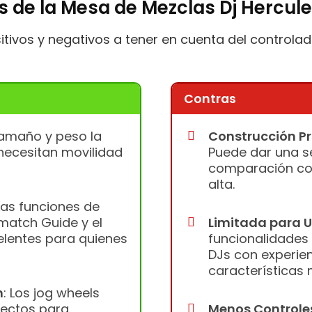
s de la Mesa de Mezclas Dj Hercul
itivos y negativos a tener en cuenta del controla
Contras
tamaño y peso la
Construcción Pr
necesitan movilidad
Puede dar una s
comparación co
alta.
 Las funciones de
match Guide y el
Limitada para 
elentes para quienes
funcionalidades
DJs con experie
características
n
: Los jog wheels
fectos para
Menos Controles