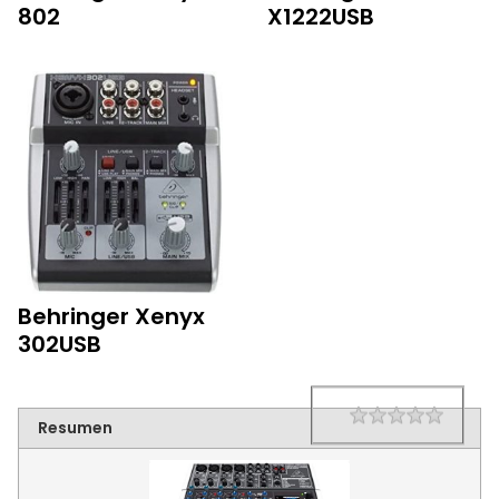
802
X1222USB
Behringer Xenyx
302USB
1 star
2 star
3 star
4 star
5 star
Rating
Resumen