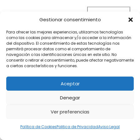
1 star
2 star
3 star
4 star
5 star
Rating
Resumen
Gestionar consentimiento
Para ofrecer las mejores experiencias, utilizamos tecnologías
como las cookies para almacenar y/o acceder a la información
del dispositivo. El consentimiento de estas tecnologías nos
permitirá procesar datos como el comportamiento de
navegación o las identificaciones únicas en este sitio. No
consentir o retirar el consentimiento, puede afectar negativamente
a ciertas características y funciones.
Aceptar
Puntuación del autor
Denegar
Puntuación añadida
5
based on
1
votes
Marca
Numark
Ver preferencias
Nombre del producto
DJ2GO2 Touch
Precio
EUR
69.00
Política de Cookies
Politica de Privacidad
Aviso Legal
Disponibilidad del
Available in Stock