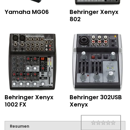
Yamaha MG06
Behringer Xenyx
802
Behringer Xenyx
Behringer 302USB
1002 FX
Xenyx
1 star
2 star
3 star
4 star
5 star
Rating
Resumen