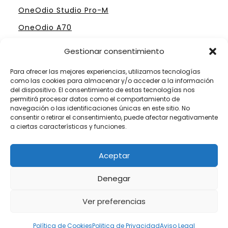
OneOdio Studio Pro-M
OneOdio A70
Gestionar consentimiento
Para ofrecer las mejores experiencias, utilizamos tecnologías
como las cookies para almacenar y/o acceder a la información
ELIGE TU MESA DE MEZCLAS PERFECTA
del dispositivo. El consentimiento de estas tecnologías nos
permitirá procesar datos como el comportamiento de
Mesas Profesionales Hercules
navegación o las identificaciones únicas en este sitio. No
consentir o retirar el consentimiento, puede afectar negativamente
Mesas más Caras de Pioneer
a ciertas características y funciones.
Mesas de Mezclas para Dj´s Principiantes
Aceptar
Mesas Numark por menos de 300 €
Denegar
Ver preferencias
Somos Fanáticos de las Mesas de Mezclas
Política de Cookies
Politica de Privacidad
Aviso Legal