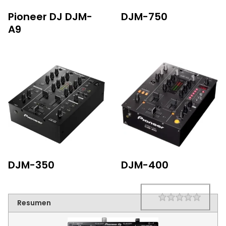
Pioneer DJ DJM-
DJM-750
A9
DJM-350
DJM-400
1 star
2 star
3 star
4 star
5 star
Rating
Resumen