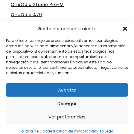
OneOdio Studio Pro-M
OneOdio A70
Gestionar consentimiento
Para ofrecer las mejores experiencias, utilizamos tecnologías
como las cookies para almacenar y/o acceder a la información
ELIGE TU MESA DE MEZCLAS PERFECTA
del dispositivo. El consentimiento de estas tecnologías nos
permitirá procesar datos como el comportamiento de
Mesas Profesionales Hercules
navegación o las identificaciones únicas en este sitio. No
consentir o retirar el consentimiento, puede afectar negativamente
Mesas más Caras de Pioneer
a ciertas características y funciones.
Mesas de Mezclas para Dj´s Principiantes
Aceptar
Mesas Numark por menos de 300 €
Denegar
Ver preferencias
Somos Fanáticos de las Mesas de Mezclas
Política de Cookies
Politica de Privacidad
Aviso Legal