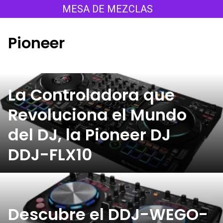
Saltar
MESA DE MEZCLAS
al
contenido
Pioneer
La Controladora que
Revoluciona el Mundo
del DJ, la Pioneer DJ
DDJ-FLX10
Descubre el DDJ-WEGO-