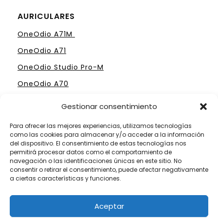
AURICULARES
OneOdio A71M
OneOdio A71
OneOdio Studio Pro-M
OneOdio A70
Gestionar consentimiento
Para ofrecer las mejores experiencias, utilizamos tecnologías
como las cookies para almacenar y/o acceder a la información
ELIGE TU MESA DE MEZCLAS PERFECTA
del dispositivo. El consentimiento de estas tecnologías nos
permitirá procesar datos como el comportamiento de
Mesas Profesionales Hercules
navegación o las identificaciones únicas en este sitio. No
consentir o retirar el consentimiento, puede afectar negativamente
Mesas más Caras de Pioneer
a ciertas características y funciones.
Mesas de Mezclas para Dj´s Principiantes
Aceptar
Mesas Numark por menos de 300 €