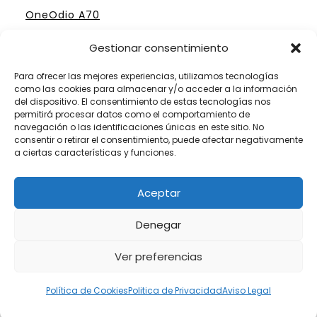
OneOdio A70
Gestionar consentimiento
Para ofrecer las mejores experiencias, utilizamos tecnologías
como las cookies para almacenar y/o acceder a la información
ELIGE TU MESA DE MEZCLAS PERFECTA
del dispositivo. El consentimiento de estas tecnologías nos
permitirá procesar datos como el comportamiento de
Mesas Profesionales Hercules
navegación o las identificaciones únicas en este sitio. No
consentir o retirar el consentimiento, puede afectar negativamente
Mesas más Caras de Pioneer
a ciertas características y funciones.
Mesas de Mezclas para Dj´s Principiantes
Aceptar
Mesas Numark por menos de 300 €
Denegar
Ver preferencias
Somos Fanáticos de las Mesas de Mezclas
Política de Cookies
Politica de Privacidad
Aviso Legal