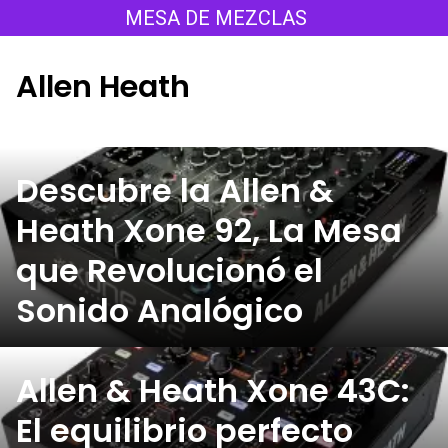
Saltar
MESA DE MEZCLAS
al
contenido
Allen Heath
Descubre la Allen &
Heath Xone 92, La Mesa
que Revolucionó el
Sonido Analógico
Allen & Heath Xone 43C:
El equilibrio perfecto