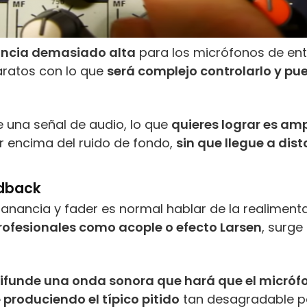
ancia demasiado alta
para los micrófonos de ent
aratos con lo que
será complejo controlarlo y pu
 una señal de audio, lo que
quieres lograr es amp
or encima del ruido de fondo,
sin que llegue a dist
edback
ancia y fader es normal hablar de la realimenta
rofesionales como acople o efecto Larsen
, surge
difunde una onda sonora que hará que el micróf
 produciendo el típico pitido
tan desagradable par