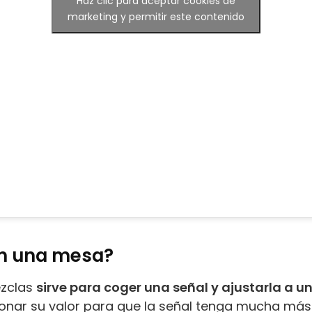
Haz clic para aceptar cookies de
marketing y permitir este contenido
en una mesa?
ezclas
sirve para coger una señal y ajustarla a u
cionar su valor para que la señal tenga mucha más