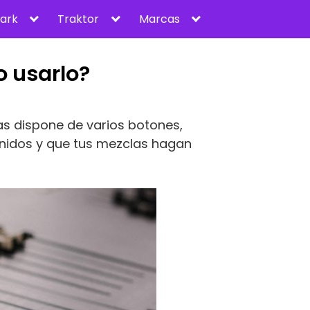
ark
Traktor
Marcas
o usarlo?
as dispone de varios botones,
nidos y que tus mezclas hagan