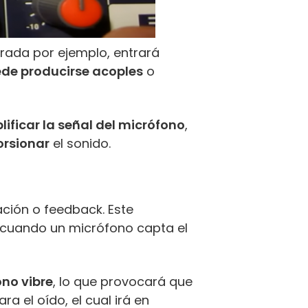
rada por ejemplo, entrará
ede producirse acoples
o
lificar la señal del micrófono
,
orsionar
el sonido.
ción o feedback. Este
 cuando un micrófono capta el
ono vibre
, lo que provocará que
a el oído, el cual irá en