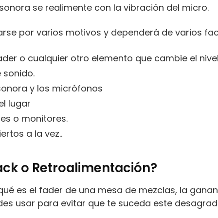
nora se realimente con la vibración del micro.
rse por varios motivos y dependerá de varios fac
fader o cualquier otro elemento que cambie el nivel
e sonido.
 sonora y los micrófonos
l lugar
ces o monitores.
rtos a la vez..
ack o Retroalimentación?
é es el fader de una mesa de mezclas, la ganancia
s usar para evitar que te suceda este desagradab