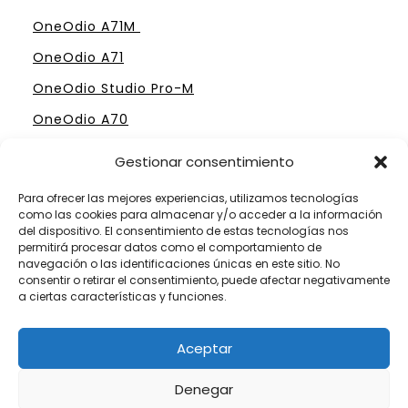
OneOdio A71M
OneOdio A71
OneOdio Studio Pro-M
OneOdio A70
Gestionar consentimiento
Para ofrecer las mejores experiencias, utilizamos tecnologías
como las cookies para almacenar y/o acceder a la información
ELIGE TU MESA DE MEZCLAS PERFECTA
del dispositivo. El consentimiento de estas tecnologías nos
permitirá procesar datos como el comportamiento de
Mesas Profesionales Hercules
navegación o las identificaciones únicas en este sitio. No
consentir o retirar el consentimiento, puede afectar negativamente
Mesas más Caras de Pioneer
a ciertas características y funciones.
Mesas de Mezclas para Dj´s Principiantes
Aceptar
Mesas Numark por menos de 300 €
Denegar