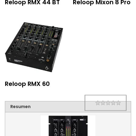
Reloop RMX 44 BT
Reloop Mixon 8 Pro
Reloop RMX 60
1 star
2 star
3 star
4 star
5 star
Rating
Resumen