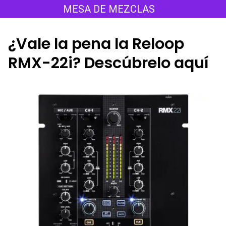
Saltar
MESA DE MEZCLAS
al
contenido
¿Vale la pena la Reloop
RMX-22i? Descúbrelo aquí