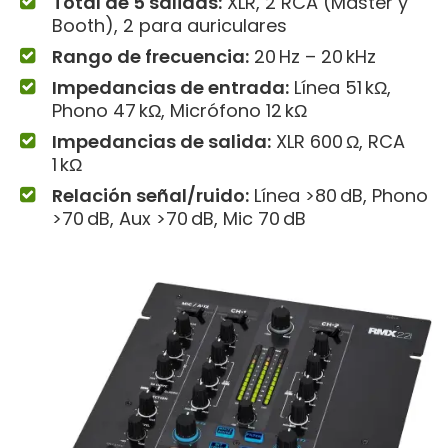
Total de 5 salidas:
XLR, 2 RCA (Master y
Booth), 2 para auriculares
Rango de frecuencia:
20 Hz – 20 kHz
Impedancias de entrada:
Línea 51 kΩ,
Phono 47 kΩ, Micrófono 12 kΩ
Impedancias de salida:
XLR 600 Ω, RCA
1 kΩ
Relación señal/ruido:
Línea >80 dB, Phono
>70 dB, Aux >70 dB, Mic 70 dB