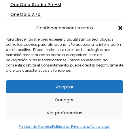
OneOdio Studio Pro-M
OneOdio A70
Gestionar consentimiento
Para ofrecer las mejores experiencias, utilizamos tecnologías
como las cookies para almacenar y/o acceder a la información
ELIGE TU MESA DE MEZCLAS PERFECTA
del dispositivo. El consentimiento de estas tecnologías nos
permitirá procesar datos como el comportamiento de
Mesas Profesionales Hercules
navegación o las identificaciones únicas en este sitio. No
consentir o retirar el consentimiento, puede afectar negativamente
Mesas más Caras de Pioneer
a ciertas características y funciones.
Mesas de Mezclas para Dj´s Principiantes
Aceptar
Mesas Numark por menos de 300 €
Denegar
Ver preferencias
Somos Fanáticos de las Mesas de Mezclas
Política de Cookies
Politica de Privacidad
Aviso Legal