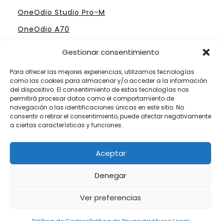
OneOdio Studio Pro-M
OneOdio A70
Gestionar consentimiento
Para ofrecer las mejores experiencias, utilizamos tecnologías
como las cookies para almacenar y/o acceder a la información
ELIGE TU MESA DE MEZCLAS PERFECTA
del dispositivo. El consentimiento de estas tecnologías nos
permitirá procesar datos como el comportamiento de
Mesas Profesionales Hercules
navegación o las identificaciones únicas en este sitio. No
consentir o retirar el consentimiento, puede afectar negativamente
Mesas más Caras de Pioneer
a ciertas características y funciones.
Mesas de Mezclas para Dj´s Principiantes
Aceptar
Mesas Numark por menos de 300 €
Denegar
Ver preferencias
Somos Fanáticos de las Mesas de Mezclas